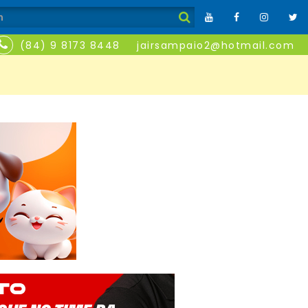
(84) 9 8173 8448
jairsampaio2@hotmail.com