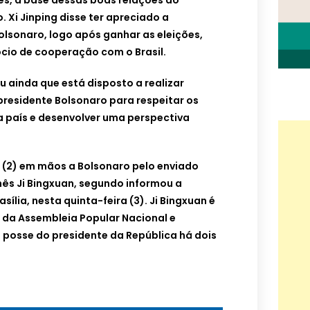
ês, a base dessas boas relações do
. Xi Jinping disse ter apreciado a
Bolsonaro, logo após ganhar as eleições,
ócio de cooperação com o Brasil.
u ainda que está disposto a realizar
presidente Bolsonaro para respeitar os
a país e desenvolver uma perspectiva
m (2) em mãos a Bolsonaro pelo enviado
nês Ji Bingxuan, segundo informou a
ília, nesta quinta-feira (3). Ji Bingxuan é
 da Assembleia Popular Nacional e
 posse do presidente da República há dois