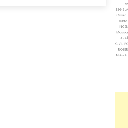
A
LEGISL
Ceará
curra
INCÊ
Mosso
PARA
CIVIL
PO
ROBE
NEGRA 