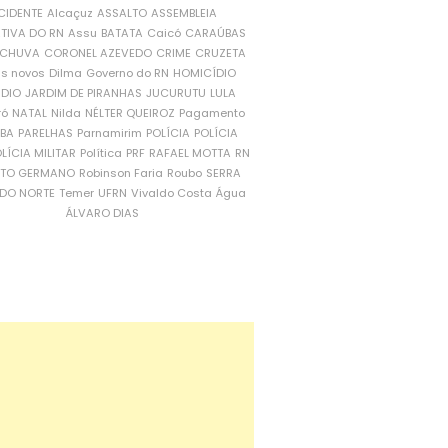
CIDENTE
Alcaçuz
ASSALTO
ASSEMBLEIA
ATIVA DO RN
Assu
BATATA
Caicó
CARAÚBAS
CHUVA
CORONEL AZEVEDO
CRIME
CRUZETA
is novos
Dilma
Governo do RN
HOMICÍDIO
NDIO
JARDIM DE PIRANHAS
JUCURUTU
LULA
ró
NATAL
Nilda
NÉLTER QUEIROZ
Pagamento
ÍBA
PARELHAS
Parnamirim
POLÍCIA
POLÍCIA
LÍCIA MILITAR
Política
PRF
RAFAEL MOTTA
RN
RTO GERMANO
Robinson Faria
Roubo
SERRA
DO NORTE
Temer
UFRN
Vivaldo Costa
Água
ÁLVARO DIAS