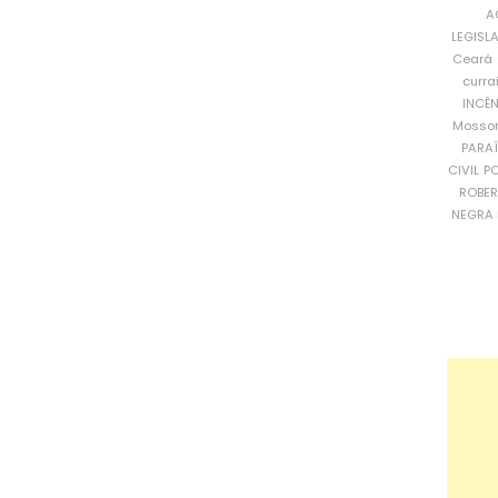
A
LEGISL
Ceará
curra
INCÊ
Mosso
PARA
CIVIL
PO
ROBE
NEGRA 