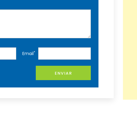
*
Email
ENVIAR