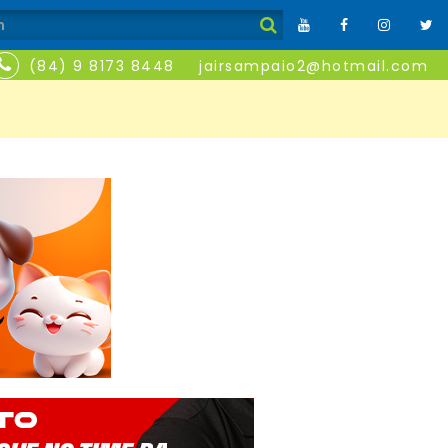
(84) 9 8173 8448
jairsampaio2@hotmail.com