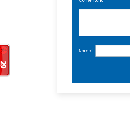
Comentário
*
Nome