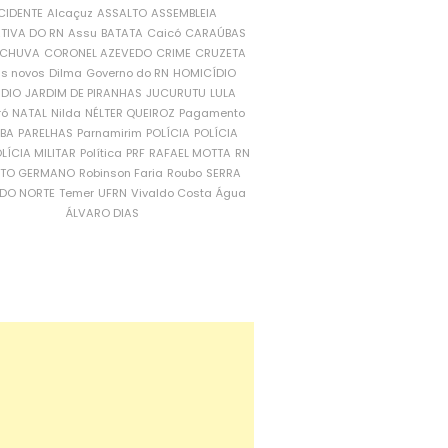
CIDENTE
Alcaçuz
ASSALTO
ASSEMBLEIA
ATIVA DO RN
Assu
BATATA
Caicó
CARAÚBAS
CHUVA
CORONEL AZEVEDO
CRIME
CRUZETA
is novos
Dilma
Governo do RN
HOMICÍDIO
NDIO
JARDIM DE PIRANHAS
JUCURUTU
LULA
ró
NATAL
Nilda
NÉLTER QUEIROZ
Pagamento
ÍBA
PARELHAS
Parnamirim
POLÍCIA
POLÍCIA
LÍCIA MILITAR
Política
PRF
RAFAEL MOTTA
RN
RTO GERMANO
Robinson Faria
Roubo
SERRA
DO NORTE
Temer
UFRN
Vivaldo Costa
Água
ÁLVARO DIAS