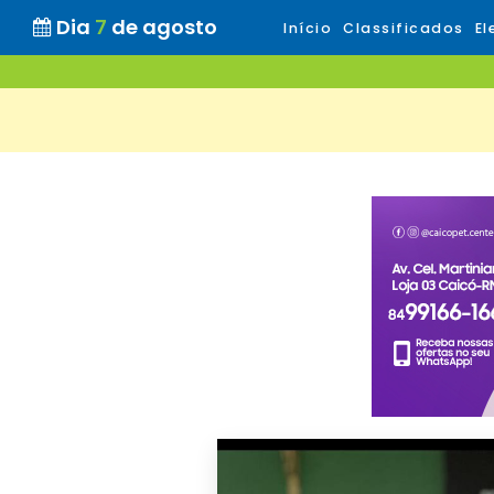
Dia
7
de agosto
Início
Classificados
El