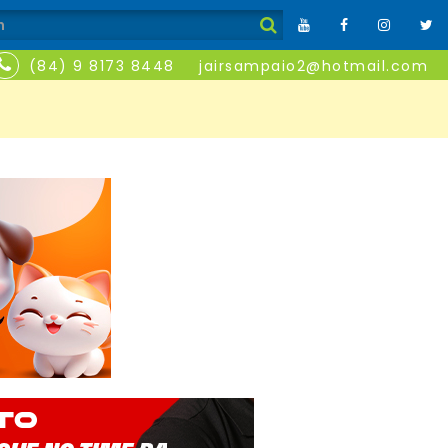
(84) 9 8173 8448
jairsampaio2@hotmail.com