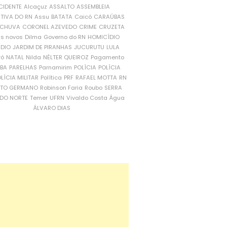
CIDENTE
Alcaçuz
ASSALTO
ASSEMBLEIA
ATIVA DO RN
Assu
BATATA
Caicó
CARAÚBAS
CHUVA
CORONEL AZEVEDO
CRIME
CRUZETA
is novos
Dilma
Governo do RN
HOMICÍDIO
NDIO
JARDIM DE PIRANHAS
JUCURUTU
LULA
ró
NATAL
Nilda
NÉLTER QUEIROZ
Pagamento
ÍBA
PARELHAS
Parnamirim
POLÍCIA
POLÍCIA
LÍCIA MILITAR
Política
PRF
RAFAEL MOTTA
RN
RTO GERMANO
Robinson Faria
Roubo
SERRA
DO NORTE
Temer
UFRN
Vivaldo Costa
Água
ÁLVARO DIAS