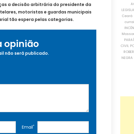
A
ças a decisão arbitrária do presidente da
LEGISL
telares, motoristas e guardas municipais
Ceará
rial tão espera pelas categorias.
curra
INCÊ
Mosso
PARA
a opinião
CIVIL
PO
ROBE
il não será publicado.
NEGRA 
*
Email