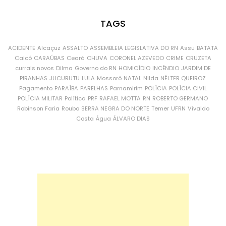
TAGS
ACIDENTE
Alcaçuz
ASSALTO
ASSEMBLEIA LEGISLATIVA DO RN
Assu
BATATA
Caicó
CARAÚBAS
Ceará
CHUVA
CORONEL AZEVEDO
CRIME
CRUZETA
currais novos
Dilma
Governo do RN
HOMICÍDIO
INCÊNDIO
JARDIM DE
PIRANHAS
JUCURUTU
LULA
Mossoró
NATAL
Nilda
NÉLTER QUEIROZ
Pagamento
PARAÍBA
PARELHAS
Parnamirim
POLÍCIA
POLÍCIA CIVIL
POLÍCIA MILITAR
Política
PRF
RAFAEL MOTTA
RN
ROBERTO GERMANO
Robinson Faria
Roubo
SERRA NEGRA DO NORTE
Temer
UFRN
Vivaldo
Costa
Água
ÁLVARO DIAS