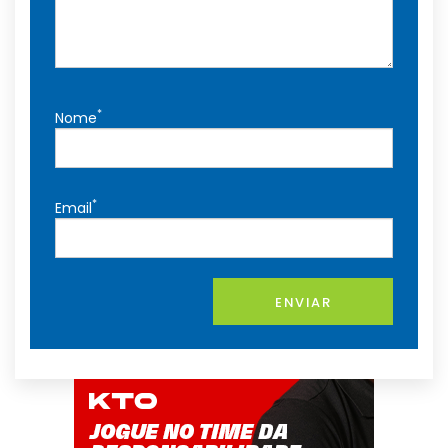
*
Nome
*
Email
ENVIAR