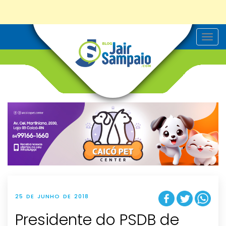
T
o
g
g
l
e
n
a
v
i
g
a
t
i
o
n
25 DE JUNHO DE 2018
Presidente do PSDB de