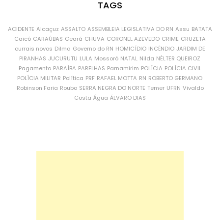
TAGS
ACIDENTE
Alcaçuz
ASSALTO
ASSEMBLEIA LEGISLATIVA DO RN
Assu
BATATA
Caicó
CARAÚBAS
Ceará
CHUVA
CORONEL AZEVEDO
CRIME
CRUZETA
currais novos
Dilma
Governo do RN
HOMICÍDIO
INCÊNDIO
JARDIM DE
PIRANHAS
JUCURUTU
LULA
Mossoró
NATAL
Nilda
NÉLTER QUEIROZ
Pagamento
PARAÍBA
PARELHAS
Parnamirim
POLÍCIA
POLÍCIA CIVIL
POLÍCIA MILITAR
Política
PRF
RAFAEL MOTTA
RN
ROBERTO GERMANO
Robinson Faria
Roubo
SERRA NEGRA DO NORTE
Temer
UFRN
Vivaldo
Costa
Água
ÁLVARO DIAS