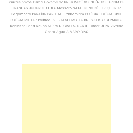
currais novos
Dilma
Governo do RN
HOMICÍDIO
INCÊNDIO
JARDIM DE
PIRANHAS
JUCURUTU
LULA
Mossoró
NATAL
Nilda
NÉLTER QUEIROZ
Pagamento
PARAÍBA
PARELHAS
Parnamirim
POLÍCIA
POLÍCIA CIVIL
POLÍCIA MILITAR
Política
PRF
RAFAEL MOTTA
RN
ROBERTO GERMANO
Robinson Faria
Roubo
SERRA NEGRA DO NORTE
Temer
UFRN
Vivaldo
Costa
Água
ÁLVARO DIAS