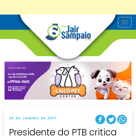
T
o
g
g
l
e
n
a
v
i
g
a
t
i
o
n
25 DE JANEIRO DE 2017
Presidente do PTB critica