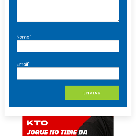
*
Nome
*
Email
ENVIAR