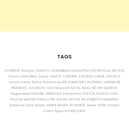
TAGS
ACIDENTE
Alcaçuz
ASSALTO
ASSEMBLEIA LEGISLATIVA DO RN
Assu
BATATA
Caicó
CARAÚBAS
Ceará
CHUVA
CORONEL AZEVEDO
CRIME
CRUZETA
currais novos
Dilma
Governo do RN
HOMICÍDIO
INCÊNDIO
JARDIM DE
PIRANHAS
JUCURUTU
LULA
Mossoró
NATAL
Nilda
NÉLTER QUEIROZ
Pagamento
PARAÍBA
PARELHAS
Parnamirim
POLÍCIA
POLÍCIA CIVIL
POLÍCIA MILITAR
Política
PRF
RAFAEL MOTTA
RN
ROBERTO GERMANO
Robinson Faria
Roubo
SERRA NEGRA DO NORTE
Temer
UFRN
Vivaldo
Costa
Água
ÁLVARO DIAS