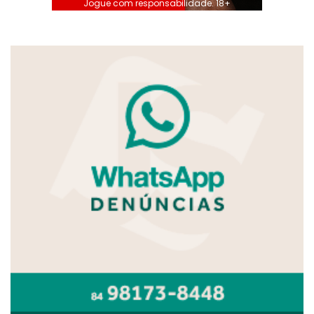
Jogue com responsabilidade. 18+