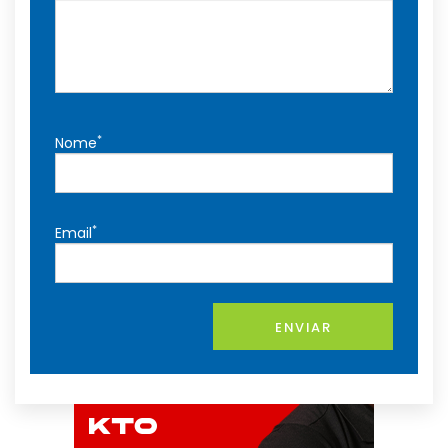
*
Nome
*
Email
ENVIAR