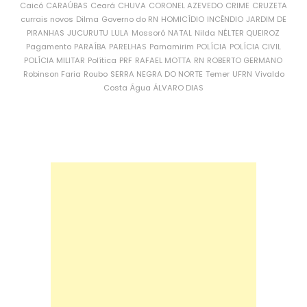
Caicó
CARAÚBAS
Ceará
CHUVA
CORONEL AZEVEDO
CRIME
CRUZETA
currais novos
Dilma
Governo do RN
HOMICÍDIO
INCÊNDIO
JARDIM DE
PIRANHAS
JUCURUTU
LULA
Mossoró
NATAL
Nilda
NÉLTER QUEIROZ
Pagamento
PARAÍBA
PARELHAS
Parnamirim
POLÍCIA
POLÍCIA CIVIL
POLÍCIA MILITAR
Política
PRF
RAFAEL MOTTA
RN
ROBERTO GERMANO
Robinson Faria
Roubo
SERRA NEGRA DO NORTE
Temer
UFRN
Vivaldo
Costa
Água
ÁLVARO DIAS