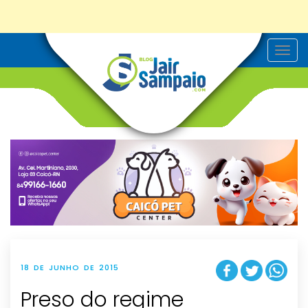
T
o
g
g
l
e
n
a
v
i
g
a
t
i
o
n
18 DE JUNHO DE 2015
Preso do regime