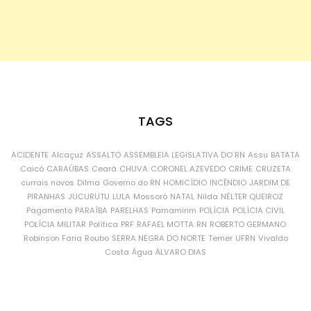
TAGS
ACIDENTE
Alcaçuz
ASSALTO
ASSEMBLEIA LEGISLATIVA DO RN
Assu
BATATA
Caicó
CARAÚBAS
Ceará
CHUVA
CORONEL AZEVEDO
CRIME
CRUZETA
currais novos
Dilma
Governo do RN
HOMICÍDIO
INCÊNDIO
JARDIM DE
PIRANHAS
JUCURUTU
LULA
Mossoró
NATAL
Nilda
NÉLTER QUEIROZ
Pagamento
PARAÍBA
PARELHAS
Parnamirim
POLÍCIA
POLÍCIA CIVIL
POLÍCIA MILITAR
Política
PRF
RAFAEL MOTTA
RN
ROBERTO GERMANO
Robinson Faria
Roubo
SERRA NEGRA DO NORTE
Temer
UFRN
Vivaldo
Costa
Água
ÁLVARO DIAS