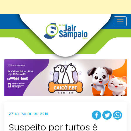
T
o
g
g
l
e
n
a
v
i
g
a
t
i
o
n
27 DE ABRIL DE 2016
Suspeito por furtos é