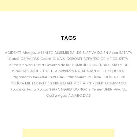
TAGS
ACIDENTE
Alcaçuz
ASSALTO
ASSEMBLEIA LEGISLATIVA DO RN
Assu
BATATA
Caicó
CARAÚBAS
Ceará
CHUVA
CORONEL AZEVEDO
CRIME
CRUZETA
currais novos
Dilma
Governo do RN
HOMICÍDIO
INCÊNDIO
JARDIM DE
PIRANHAS
JUCURUTU
LULA
Mossoró
NATAL
Nilda
NÉLTER QUEIROZ
Pagamento
PARAÍBA
PARELHAS
Parnamirim
POLÍCIA
POLÍCIA CIVIL
POLÍCIA MILITAR
Política
PRF
RAFAEL MOTTA
RN
ROBERTO GERMANO
Robinson Faria
Roubo
SERRA NEGRA DO NORTE
Temer
UFRN
Vivaldo
Costa
Água
ÁLVARO DIAS