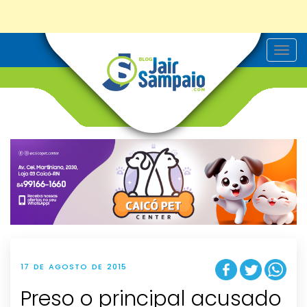
T
o
g
g
l
e
n
a
v
i
g
a
t
i
o
n
17 DE AGOSTO DE 2015
Preso o principal acusado