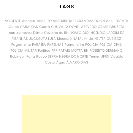
TAGS
ACIDENTE
Alcaçuz
ASSALTO
ASSEMBLEIA LEGISLATIVA DO RN
Assu
BATATA
Caicó
CARAÚBAS
Ceará
CHUVA
CORONEL AZEVEDO
CRIME
CRUZETA
currais novos
Dilma
Governo do RN
HOMICÍDIO
INCÊNDIO
JARDIM DE
PIRANHAS
JUCURUTU
LULA
Mossoró
NATAL
Nilda
NÉLTER QUEIROZ
Pagamento
PARAÍBA
PARELHAS
Parnamirim
POLÍCIA
POLÍCIA CIVIL
POLÍCIA MILITAR
Política
PRF
RAFAEL MOTTA
RN
ROBERTO GERMANO
Robinson Faria
Roubo
SERRA NEGRA DO NORTE
Temer
UFRN
Vivaldo
Costa
Água
ÁLVARO DIAS