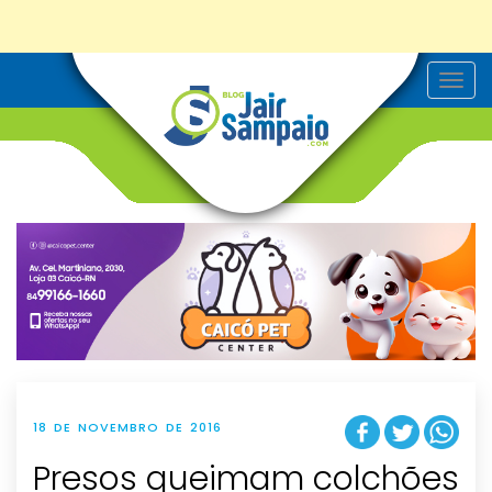
T
o
g
g
l
e
n
a
v
i
g
a
t
i
o
n
18 DE NOVEMBRO DE 2016
Presos queimam colchões