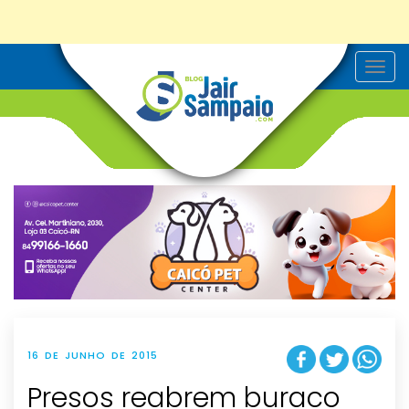
T
o
g
g
l
e
n
a
v
i
g
a
t
i
o
n
16 DE JUNHO DE 2015
Presos reabrem buraco