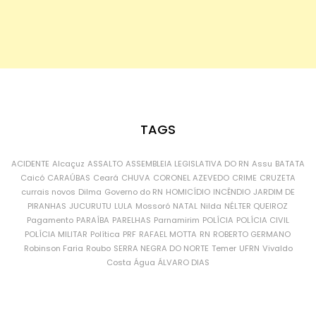
TAGS
ACIDENTE
Alcaçuz
ASSALTO
ASSEMBLEIA LEGISLATIVA DO RN
Assu
BATATA
Caicó
CARAÚBAS
Ceará
CHUVA
CORONEL AZEVEDO
CRIME
CRUZETA
currais novos
Dilma
Governo do RN
HOMICÍDIO
INCÊNDIO
JARDIM DE
PIRANHAS
JUCURUTU
LULA
Mossoró
NATAL
Nilda
NÉLTER QUEIROZ
Pagamento
PARAÍBA
PARELHAS
Parnamirim
POLÍCIA
POLÍCIA CIVIL
POLÍCIA MILITAR
Política
PRF
RAFAEL MOTTA
RN
ROBERTO GERMANO
Robinson Faria
Roubo
SERRA NEGRA DO NORTE
Temer
UFRN
Vivaldo
Costa
Água
ÁLVARO DIAS