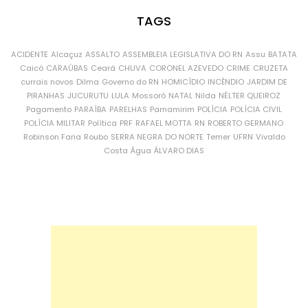
TAGS
ACIDENTE
Alcaçuz
ASSALTO
ASSEMBLEIA LEGISLATIVA DO RN
Assu
BATATA
Caicó
CARAÚBAS
Ceará
CHUVA
CORONEL AZEVEDO
CRIME
CRUZETA
currais novos
Dilma
Governo do RN
HOMICÍDIO
INCÊNDIO
JARDIM DE
PIRANHAS
JUCURUTU
LULA
Mossoró
NATAL
Nilda
NÉLTER QUEIROZ
Pagamento
PARAÍBA
PARELHAS
Parnamirim
POLÍCIA
POLÍCIA CIVIL
POLÍCIA MILITAR
Política
PRF
RAFAEL MOTTA
RN
ROBERTO GERMANO
Robinson Faria
Roubo
SERRA NEGRA DO NORTE
Temer
UFRN
Vivaldo
Costa
Água
ÁLVARO DIAS