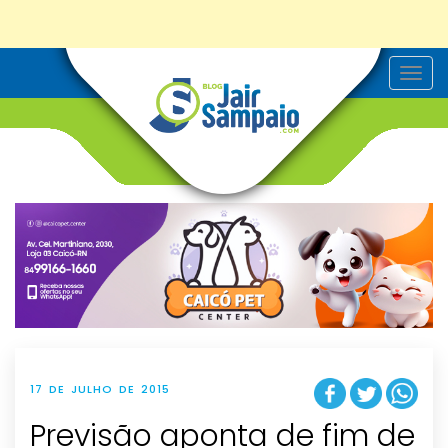
T
o
g
g
l
e
n
a
v
i
g
a
t
i
o
n
17 DE JULHO DE 2015
Previsão aponta de fim de