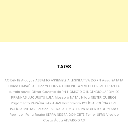
TAGS
ACIDENTE
Alcaçuz
ASSALTO
ASSEMBLEIA LEGISLATIVA DO RN
Assu
BATATA
Caicó
CARAÚBAS
Ceará
CHUVA
CORONEL AZEVEDO
CRIME
CRUZETA
currais novos
Dilma
Governo do RN
HOMICÍDIO
INCÊNDIO
JARDIM DE
PIRANHAS
JUCURUTU
LULA
Mossoró
NATAL
Nilda
NÉLTER QUEIROZ
Pagamento
PARAÍBA
PARELHAS
Parnamirim
POLÍCIA
POLÍCIA CIVIL
POLÍCIA MILITAR
Política
PRF
RAFAEL MOTTA
RN
ROBERTO GERMANO
Robinson Faria
Roubo
SERRA NEGRA DO NORTE
Temer
UFRN
Vivaldo
Costa
Água
ÁLVARO DIAS