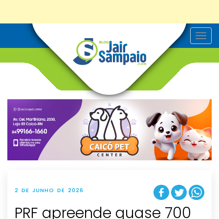
T
o
g
g
l
e
n
a
v
i
g
a
t
i
o
n
2 DE JUNHO DE 2026
PRF apreende quase 700