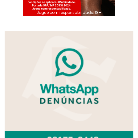
Jogue com responsabilidade. 18+