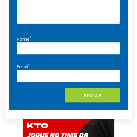
*
Nome
*
Email
ENVIAR