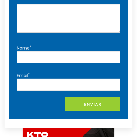
*
Nome
*
Email
ENVIAR