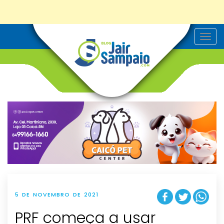
T
o
g
g
l
e
n
a
v
i
g
a
t
i
o
n
5 DE NOVEMBRO DE 2021
PRF começa a usar