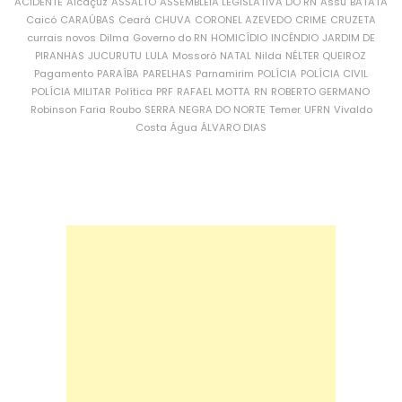
ACIDENTE
Alcaçuz
ASSALTO
ASSEMBLEIA LEGISLATIVA DO RN
Assu
BATATA
Caicó
CARAÚBAS
Ceará
CHUVA
CORONEL AZEVEDO
CRIME
CRUZETA
currais novos
Dilma
Governo do RN
HOMICÍDIO
INCÊNDIO
JARDIM DE
PIRANHAS
JUCURUTU
LULA
Mossoró
NATAL
Nilda
NÉLTER QUEIROZ
Pagamento
PARAÍBA
PARELHAS
Parnamirim
POLÍCIA
POLÍCIA CIVIL
POLÍCIA MILITAR
Política
PRF
RAFAEL MOTTA
RN
ROBERTO GERMANO
Robinson Faria
Roubo
SERRA NEGRA DO NORTE
Temer
UFRN
Vivaldo
Costa
Água
ÁLVARO DIAS