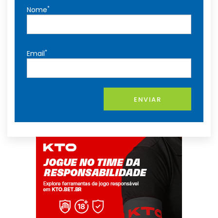
*
Nome
*
Email
ENVIAR