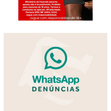
Jogue com responsabilidade. 18+