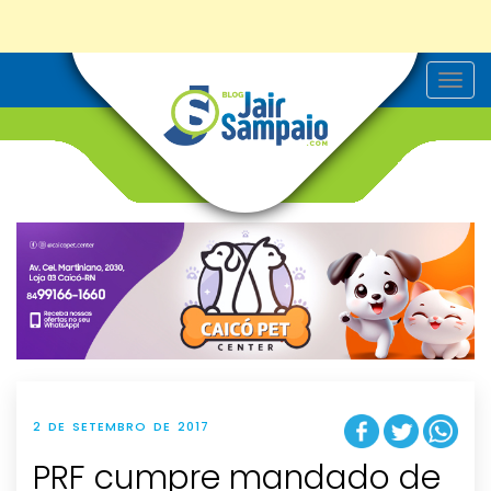
T
o
g
g
l
e
n
a
v
i
g
a
t
i
o
n
2 DE SETEMBRO DE 2017
PRF cumpre mandado de