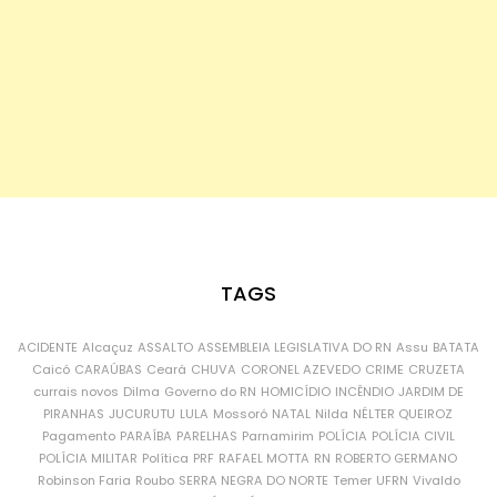
TAGS
ACIDENTE
Alcaçuz
ASSALTO
ASSEMBLEIA LEGISLATIVA DO RN
Assu
BATATA
Caicó
CARAÚBAS
Ceará
CHUVA
CORONEL AZEVEDO
CRIME
CRUZETA
currais novos
Dilma
Governo do RN
HOMICÍDIO
INCÊNDIO
JARDIM DE
PIRANHAS
JUCURUTU
LULA
Mossoró
NATAL
Nilda
NÉLTER QUEIROZ
Pagamento
PARAÍBA
PARELHAS
Parnamirim
POLÍCIA
POLÍCIA CIVIL
POLÍCIA MILITAR
Política
PRF
RAFAEL MOTTA
RN
ROBERTO GERMANO
Robinson Faria
Roubo
SERRA NEGRA DO NORTE
Temer
UFRN
Vivaldo