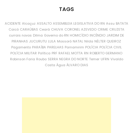
TAGS
ACIDENTE
Alcaçuz
ASSALTO
ASSEMBLEIA LEGISLATIVA DO RN
Assu
BATATA
Caicó
CARAÚBAS
Ceará
CHUVA
CORONEL AZEVEDO
CRIME
CRUZETA
currais novos
Dilma
Governo do RN
HOMICÍDIO
INCÊNDIO
JARDIM DE
PIRANHAS
JUCURUTU
LULA
Mossoró
NATAL
Nilda
NÉLTER QUEIROZ
Pagamento
PARAÍBA
PARELHAS
Parnamirim
POLÍCIA
POLÍCIA CIVIL
POLÍCIA MILITAR
Política
PRF
RAFAEL MOTTA
RN
ROBERTO GERMANO
Robinson Faria
Roubo
SERRA NEGRA DO NORTE
Temer
UFRN
Vivaldo
Costa
Água
ÁLVARO DIAS