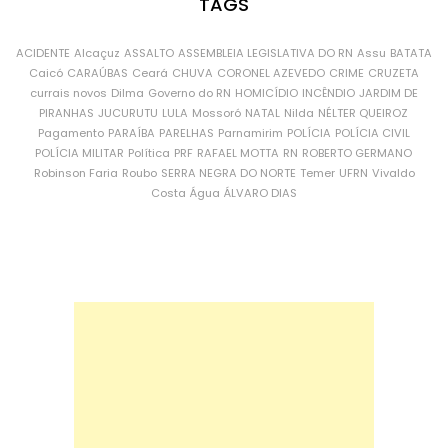
TAGS
ACIDENTE
Alcaçuz
ASSALTO
ASSEMBLEIA LEGISLATIVA DO RN
Assu
BATATA
Caicó
CARAÚBAS
Ceará
CHUVA
CORONEL AZEVEDO
CRIME
CRUZETA
currais novos
Dilma
Governo do RN
HOMICÍDIO
INCÊNDIO
JARDIM DE
PIRANHAS
JUCURUTU
LULA
Mossoró
NATAL
Nilda
NÉLTER QUEIROZ
Pagamento
PARAÍBA
PARELHAS
Parnamirim
POLÍCIA
POLÍCIA CIVIL
POLÍCIA MILITAR
Política
PRF
RAFAEL MOTTA
RN
ROBERTO GERMANO
Robinson Faria
Roubo
SERRA NEGRA DO NORTE
Temer
UFRN
Vivaldo
Costa
Água
ÁLVARO DIAS