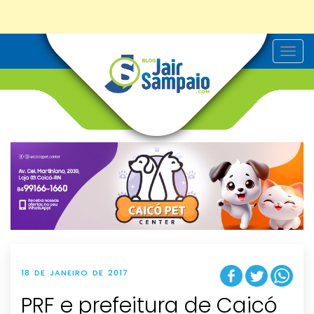
T
o
g
g
l
e
n
a
v
i
g
a
t
i
o
n
18 DE JANEIRO DE 2017
PRF e prefeitura de Caicó