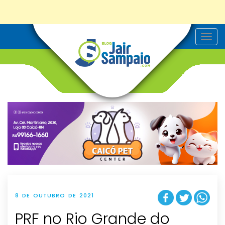
T
o
g
g
l
e
n
a
v
i
g
a
t
i
o
n
8 DE OUTUBRO DE 2021
PRF no Rio Grande do