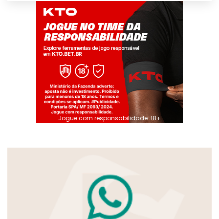
Jogue com responsabilidade. 18+