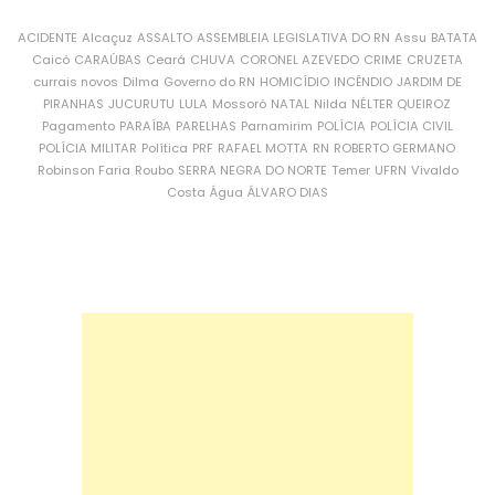
ACIDENTE
Alcaçuz
ASSALTO
ASSEMBLEIA LEGISLATIVA DO RN
Assu
BATATA
Caicó
CARAÚBAS
Ceará
CHUVA
CORONEL AZEVEDO
CRIME
CRUZETA
currais novos
Dilma
Governo do RN
HOMICÍDIO
INCÊNDIO
JARDIM DE
PIRANHAS
JUCURUTU
LULA
Mossoró
NATAL
Nilda
NÉLTER QUEIROZ
Pagamento
PARAÍBA
PARELHAS
Parnamirim
POLÍCIA
POLÍCIA CIVIL
POLÍCIA MILITAR
Política
PRF
RAFAEL MOTTA
RN
ROBERTO GERMANO
Robinson Faria
Roubo
SERRA NEGRA DO NORTE
Temer
UFRN
Vivaldo
Costa
Água
ÁLVARO DIAS