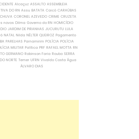
CIDENTE
Alcaçuz
ASSALTO
ASSEMBLEIA
ATIVA DO RN
Assu
BATATA
Caicó
CARAÚBAS
CHUVA
CORONEL AZEVEDO
CRIME
CRUZETA
is novos
Dilma
Governo do RN
HOMICÍDIO
NDIO
JARDIM DE PIRANHAS
JUCURUTU
LULA
ró
NATAL
Nilda
NÉLTER QUEIROZ
Pagamento
ÍBA
PARELHAS
Parnamirim
POLÍCIA
POLÍCIA
LÍCIA MILITAR
Política
PRF
RAFAEL MOTTA
RN
RTO GERMANO
Robinson Faria
Roubo
SERRA
DO NORTE
Temer
UFRN
Vivaldo Costa
Água
ÁLVARO DIAS