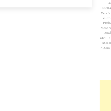
A
LEGISL
Ceará
curra
INCÊ
Mosso
PARA
CIVIL
PO
ROBE
NEGRA 