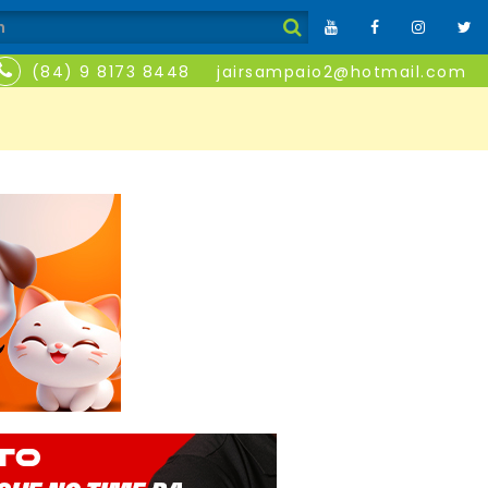
(84) 9 8173 8448
jairsampaio2@hotmail.com