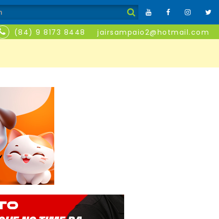
(84) 9 8173 8448
jairsampaio2@hotmail.com