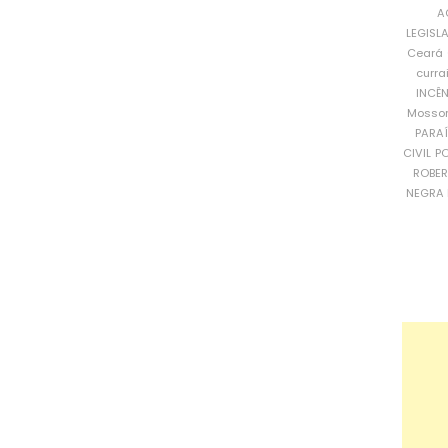
A
LEGISL
Ceará
curra
INCÊ
Mosso
PARA
CIVIL
PO
ROBE
NEGRA 