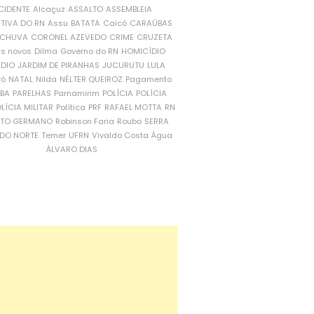
CIDENTE
Alcaçuz
ASSALTO
ASSEMBLEIA
ATIVA DO RN
Assu
BATATA
Caicó
CARAÚBAS
CHUVA
CORONEL AZEVEDO
CRIME
CRUZETA
is novos
Dilma
Governo do RN
HOMICÍDIO
NDIO
JARDIM DE PIRANHAS
JUCURUTU
LULA
ró
NATAL
Nilda
NÉLTER QUEIROZ
Pagamento
ÍBA
PARELHAS
Parnamirim
POLÍCIA
POLÍCIA
LÍCIA MILITAR
Política
PRF
RAFAEL MOTTA
RN
RTO GERMANO
Robinson Faria
Roubo
SERRA
DO NORTE
Temer
UFRN
Vivaldo Costa
Água
ÁLVARO DIAS