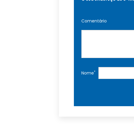
Comentário
*
Nome