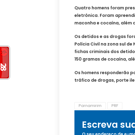
Quatro homens foram preso
eletrônica. Foram apreend
maconha e cocaína, além de
Os detidos e as drogas fo
Polícia Civil na zona sul d
fichas criminais dos detid
150 gramas de cocaína, alé
Os homens responderão por
tráfico de drogas, porte i
Parnamirim
PRF
Escreva su
O seu endereço de e-ma