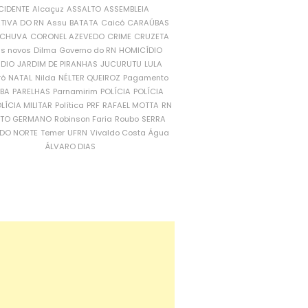
CIDENTE
Alcaçuz
ASSALTO
ASSEMBLEIA
ATIVA DO RN
Assu
BATATA
Caicó
CARAÚBAS
CHUVA
CORONEL AZEVEDO
CRIME
CRUZETA
is novos
Dilma
Governo do RN
HOMICÍDIO
NDIO
JARDIM DE PIRANHAS
JUCURUTU
LULA
ró
NATAL
Nilda
NÉLTER QUEIROZ
Pagamento
ÍBA
PARELHAS
Parnamirim
POLÍCIA
POLÍCIA
LÍCIA MILITAR
Política
PRF
RAFAEL MOTTA
RN
RTO GERMANO
Robinson Faria
Roubo
SERRA
DO NORTE
Temer
UFRN
Vivaldo Costa
Água
ÁLVARO DIAS