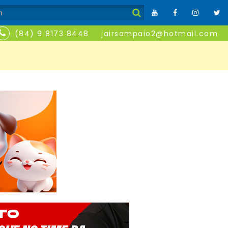
(84) 9 8173 8448
jairsampaio2@hotmail.com