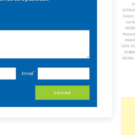
A
LEGISL
Ceará
curra
INCÊ
Mosso
PARA
CIVIL
PO
ROBE
NEGRA 
*
Email
ENVIAR