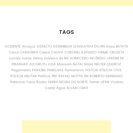
TAGS
ACIDENTE
Alcaçuz
ASSALTO
ASSEMBLEIA LEGISLATIVA DO RN
Assu
BATATA
Caicó
CARAÚBAS
Ceará
CHUVA
CORONEL AZEVEDO
CRIME
CRUZETA
currais novos
Dilma
Governo do RN
HOMICÍDIO
INCÊNDIO
JARDIM DE
PIRANHAS
JUCURUTU
LULA
Mossoró
NATAL
Nilda
NÉLTER QUEIROZ
Pagamento
PARAÍBA
PARELHAS
Parnamirim
POLÍCIA
POLÍCIA CIVIL
POLÍCIA MILITAR
Política
PRF
RAFAEL MOTTA
RN
ROBERTO GERMANO
Robinson Faria
Roubo
SERRA NEGRA DO NORTE
Temer
UFRN
Vivaldo
Costa
Água
ÁLVARO DIAS