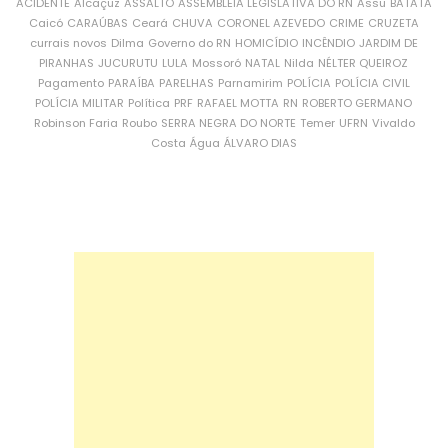
ACIDENTE
Alcaçuz
ASSALTO
ASSEMBLEIA LEGISLATIVA DO RN
Assu
BATATA
Caicó
CARAÚBAS
Ceará
CHUVA
CORONEL AZEVEDO
CRIME
CRUZETA
currais novos
Dilma
Governo do RN
HOMICÍDIO
INCÊNDIO
JARDIM DE
PIRANHAS
JUCURUTU
LULA
Mossoró
NATAL
Nilda
NÉLTER QUEIROZ
Pagamento
PARAÍBA
PARELHAS
Parnamirim
POLÍCIA
POLÍCIA CIVIL
POLÍCIA MILITAR
Política
PRF
RAFAEL MOTTA
RN
ROBERTO GERMANO
Robinson Faria
Roubo
SERRA NEGRA DO NORTE
Temer
UFRN
Vivaldo
Costa
Água
ÁLVARO DIAS