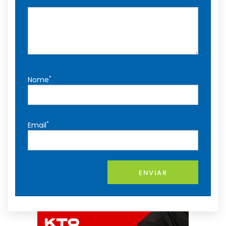
*
Nome
*
Email
ENVIAR