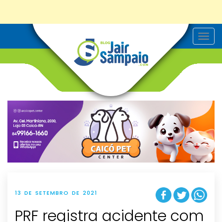
T
o
g
g
l
e
n
a
v
i
g
a
t
i
o
n
13 DE SETEMBRO DE 2021
PRF registra acidente com