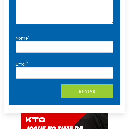
*
Nome
*
Email
ENVIAR