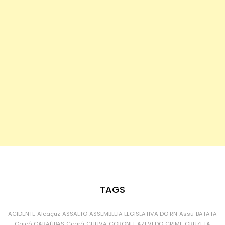
TAGS
ACIDENTE
Alcaçuz
ASSALTO
ASSEMBLEIA LEGISLATIVA DO RN
Assu
BATATA
Caicó
CARAÚBAS
Ceará
CHUVA
CORONEL AZEVEDO
CRIME
CRUZETA