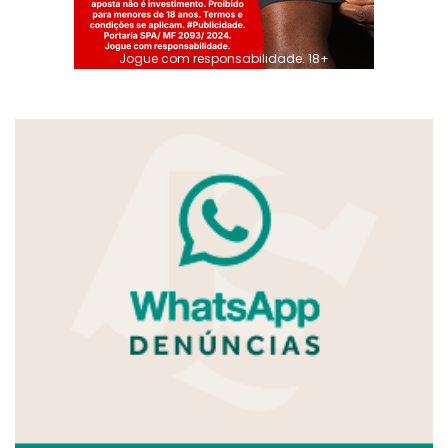
Jogue com responsabilidade. 18+