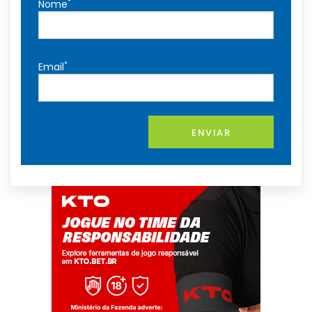
*
Nome
*
Email
ENVIAR