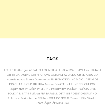
TAGS
ACIDENTE
Alcaçuz
ASSALTO
ASSEMBLEIA LEGISLATIVA DO RN
Assu
BATATA
Caicó
CARAÚBAS
Ceará
CHUVA
CORONEL AZEVEDO
CRIME
CRUZETA
currais novos
Dilma
Governo do RN
HOMICÍDIO
INCÊNDIO
JARDIM DE
PIRANHAS
JUCURUTU
LULA
Mossoró
NATAL
Nilda
NÉLTER QUEIROZ
Pagamento
PARAÍBA
PARELHAS
Parnamirim
POLÍCIA
POLÍCIA CIVIL
POLÍCIA MILITAR
Política
PRF
RAFAEL MOTTA
RN
ROBERTO GERMANO
Robinson Faria
Roubo
SERRA NEGRA DO NORTE
Temer
UFRN
Vivaldo
Costa
Água
ÁLVARO DIAS