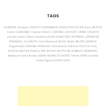
TAGS
ACIDENTE
Alcaçuz
ASSALTO
ASSEMBLEIA LEGISLATIVA DO RN
Assu
BATATA
Caicó
CARAÚBAS
Ceará
CHUVA
CORONEL AZEVEDO
CRIME
CRUZETA
currais novos
Dilma
Governo do RN
HOMICÍDIO
INCÊNDIO
JARDIM DE
PIRANHAS
JUCURUTU
LULA
Mossoró
NATAL
Nilda
NÉLTER QUEIROZ
Pagamento
PARAÍBA
PARELHAS
Parnamirim
POLÍCIA
POLÍCIA CIVIL
POLÍCIA MILITAR
Política
PRF
RAFAEL MOTTA
RN
ROBERTO GERMANO
Robinson Faria
Roubo
SERRA NEGRA DO NORTE
Temer
UFRN
Vivaldo
Costa
Água
ÁLVARO DIAS