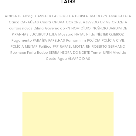
TAGS
ACIDENTE
Alcaçuz
ASSALTO
ASSEMBLEIA LEGISLATIVA DO RN
Assu
BATATA
Caicó
CARAÚBAS
Ceará
CHUVA
CORONEL AZEVEDO
CRIME
CRUZETA
currais novos
Dilma
Governo do RN
HOMICÍDIO
INCÊNDIO
JARDIM DE
PIRANHAS
JUCURUTU
LULA
Mossoró
NATAL
Nilda
NÉLTER QUEIROZ
Pagamento
PARAÍBA
PARELHAS
Parnamirim
POLÍCIA
POLÍCIA CIVIL
POLÍCIA MILITAR
Política
PRF
RAFAEL MOTTA
RN
ROBERTO GERMANO
Robinson Faria
Roubo
SERRA NEGRA DO NORTE
Temer
UFRN
Vivaldo
Costa
Água
ÁLVARO DIAS