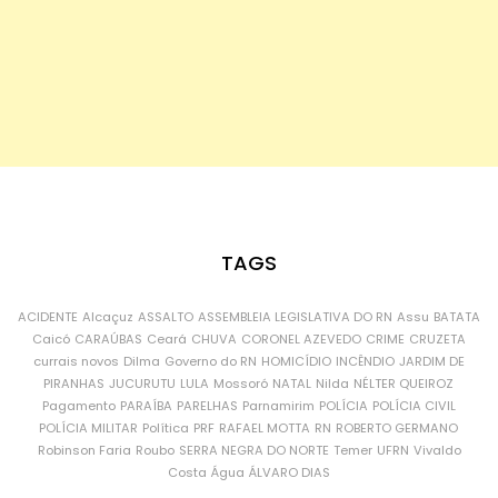
TAGS
ACIDENTE
Alcaçuz
ASSALTO
ASSEMBLEIA LEGISLATIVA DO RN
Assu
BATATA
Caicó
CARAÚBAS
Ceará
CHUVA
CORONEL AZEVEDO
CRIME
CRUZETA
currais novos
Dilma
Governo do RN
HOMICÍDIO
INCÊNDIO
JARDIM DE
PIRANHAS
JUCURUTU
LULA
Mossoró
NATAL
Nilda
NÉLTER QUEIROZ
Pagamento
PARAÍBA
PARELHAS
Parnamirim
POLÍCIA
POLÍCIA CIVIL
POLÍCIA MILITAR
Política
PRF
RAFAEL MOTTA
RN
ROBERTO GERMANO
Robinson Faria
Roubo
SERRA NEGRA DO NORTE
Temer
UFRN
Vivaldo
Costa
Água
ÁLVARO DIAS