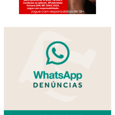
Jogue com responsabilidade. 18+