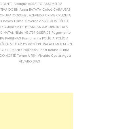
CIDENTE
Alcaçuz
ASSALTO
ASSEMBLEIA
ATIVA DO RN
Assu
BATATA
Caicó
CARAÚBAS
CHUVA
CORONEL AZEVEDO
CRIME
CRUZETA
is novos
Dilma
Governo do RN
HOMICÍDIO
NDIO
JARDIM DE PIRANHAS
JUCURUTU
LULA
ró
NATAL
Nilda
NÉLTER QUEIROZ
Pagamento
ÍBA
PARELHAS
Parnamirim
POLÍCIA
POLÍCIA
LÍCIA MILITAR
Política
PRF
RAFAEL MOTTA
RN
RTO GERMANO
Robinson Faria
Roubo
SERRA
DO NORTE
Temer
UFRN
Vivaldo Costa
Água
ÁLVARO DIAS