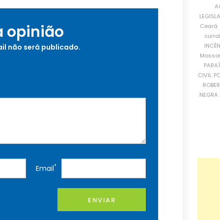
A
LEGISL
a opinião
Ceará
curra
INCÊ
il não será publicado.
Mosso
PARA
CIVIL
PO
ROBE
NEGRA 
*
Email
ENVIAR