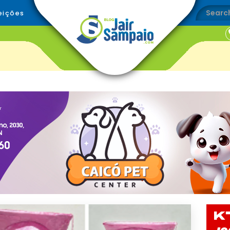
eições