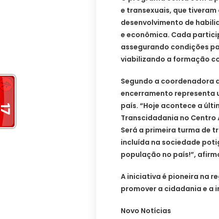
e transexuais, que tivera
desenvolvimento de habili
e econômica. Cada partic
assegurando condições p
viabilizando a formação c
Segundo a coordenadora da
encerramento representa u
país. “Hoje acontece a últ
Transcidadania no Centro 
Será a primeira turma de t
incluída na sociedade pot
população no país!”, afir
A iniciativa é pioneira na 
promover a cidadania e a 
Novo Notícias