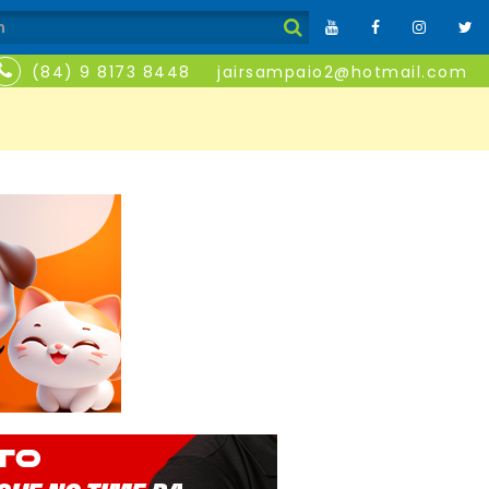
(84) 9 8173 8448
jairsampaio2@hotmail.com