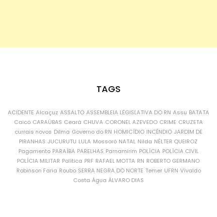
TAGS
ACIDENTE
Alcaçuz
ASSALTO
ASSEMBLEIA LEGISLATIVA DO RN
Assu
BATATA
Caicó
CARAÚBAS
Ceará
CHUVA
CORONEL AZEVEDO
CRIME
CRUZETA
currais novos
Dilma
Governo do RN
HOMICÍDIO
INCÊNDIO
JARDIM DE
PIRANHAS
JUCURUTU
LULA
Mossoró
NATAL
Nilda
NÉLTER QUEIROZ
Pagamento
PARAÍBA
PARELHAS
Parnamirim
POLÍCIA
POLÍCIA CIVIL
POLÍCIA MILITAR
Política
PRF
RAFAEL MOTTA
RN
ROBERTO GERMANO
Robinson Faria
Roubo
SERRA NEGRA DO NORTE
Temer
UFRN
Vivaldo
Costa
Água
ÁLVARO DIAS