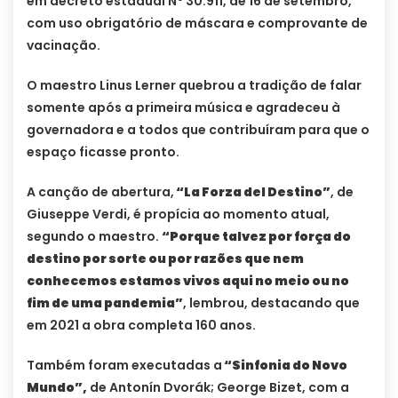
em decreto estadual Nº 30.911, de 16 de setembro,
com uso obrigatório de máscara e comprovante de
vacinação.
O maestro Linus Lerner quebrou a tradição de falar
somente após a primeira música e agradeceu à
governadora e a todos que contribuíram para que o
espaço ficasse pronto.
A canção de abertura,
“La Forza del Destino”
, de
Giuseppe Verdi, é propícia ao momento atual,
segundo o maestro.
“Porque talvez por força do
destino por sorte ou por razões que nem
conhecemos estamos vivos aqui no meio ou no
fim de uma pandemia”
, lembrou, destacando que
em 2021 a obra completa 160 anos.
Também foram executadas a
“Sinfonia do Novo
Mundo”,
de Antonín Dvorák; George Bizet, com a