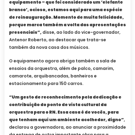
equipamento – que foi considerado um ‘elefante
branco’, ocioso, estamos aqui para uma espécie
de reinauguração. Momento de muita felicidade,
porque marca também a volta das apresentações
presenciais”,
disse, ao lado do vice-governador,
Antenor Roberto, ao destacar que trata-se
também da nova casa dos músicos.
O equipamento agora abriga também a sala de
ensaios da orquestra, além de palco, camarim,
camarote, arquibancadas, banheiros e
estacionamento para 150 carros.
“Um gesto de reconhecimento pela dedicação e
contribuição do ponto de vista cultural da
orquestra para o RN. Essa casa é de vocês, para
que tenham aqui um ambiente acolhedor, digno”
,
declarou a governadora, ao anunciar a proximidade
da entrega de outra importante obra para a