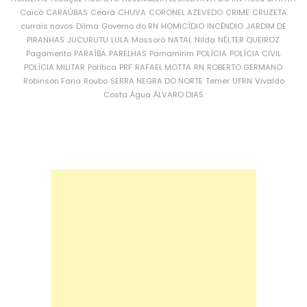
Caicó
CARAÚBAS
Ceará
CHUVA
CORONEL AZEVEDO
CRIME
CRUZETA
currais novos
Dilma
Governo do RN
HOMICÍDIO
INCÊNDIO
JARDIM DE
PIRANHAS
JUCURUTU
LULA
Mossoró
NATAL
Nilda
NÉLTER QUEIROZ
Pagamento
PARAÍBA
PARELHAS
Parnamirim
POLÍCIA
POLÍCIA CIVIL
POLÍCIA MILITAR
Política
PRF
RAFAEL MOTTA
RN
ROBERTO GERMANO
Robinson Faria
Roubo
SERRA NEGRA DO NORTE
Temer
UFRN
Vivaldo
Costa
Água
ÁLVARO DIAS