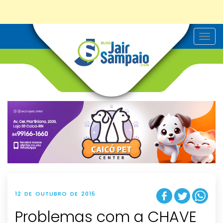
T
o
g
g
l
e
n
a
v
i
g
a
t
i
o
n
12 DE OUTUBRO DE 2015
Problemas com a CHAVE