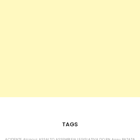
TAGS
ACIDENTE
Alcaçuz
ASSALTO
ASSEMBLEIA LEGISLATIVA DO RN
Assu
BATATA