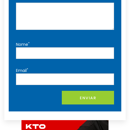
*
Nome
*
Email
ENVIAR