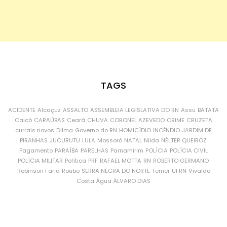
TAGS
ACIDENTE
Alcaçuz
ASSALTO
ASSEMBLEIA LEGISLATIVA DO RN
Assu
BATATA
Caicó
CARAÚBAS
Ceará
CHUVA
CORONEL AZEVEDO
CRIME
CRUZETA
currais novos
Dilma
Governo do RN
HOMICÍDIO
INCÊNDIO
JARDIM DE
PIRANHAS
JUCURUTU
LULA
Mossoró
NATAL
Nilda
NÉLTER QUEIROZ
Pagamento
PARAÍBA
PARELHAS
Parnamirim
POLÍCIA
POLÍCIA CIVIL
POLÍCIA MILITAR
Política
PRF
RAFAEL MOTTA
RN
ROBERTO GERMANO
Robinson Faria
Roubo
SERRA NEGRA DO NORTE
Temer
UFRN
Vivaldo
Costa
Água
ÁLVARO DIAS