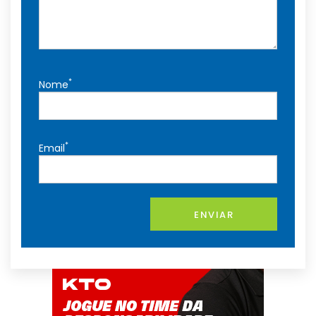
*
Nome
*
Email
ENVIAR