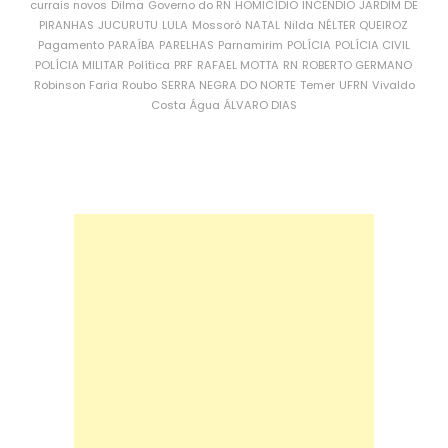
currais novos
Dilma
Governo do RN
HOMICÍDIO
INCÊNDIO
JARDIM DE
PIRANHAS
JUCURUTU
LULA
Mossoró
NATAL
Nilda
NÉLTER QUEIROZ
Pagamento
PARAÍBA
PARELHAS
Parnamirim
POLÍCIA
POLÍCIA CIVIL
POLÍCIA MILITAR
Política
PRF
RAFAEL MOTTA
RN
ROBERTO GERMANO
Robinson Faria
Roubo
SERRA NEGRA DO NORTE
Temer
UFRN
Vivaldo
Costa
Água
ÁLVARO DIAS