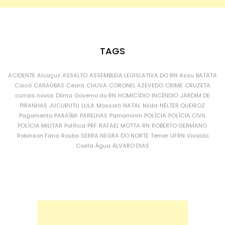
TAGS
ACIDENTE
Alcaçuz
ASSALTO
ASSEMBLEIA LEGISLATIVA DO RN
Assu
BATATA
Caicó
CARAÚBAS
Ceará
CHUVA
CORONEL AZEVEDO
CRIME
CRUZETA
currais novos
Dilma
Governo do RN
HOMICÍDIO
INCÊNDIO
JARDIM DE
PIRANHAS
JUCURUTU
LULA
Mossoró
NATAL
Nilda
NÉLTER QUEIROZ
Pagamento
PARAÍBA
PARELHAS
Parnamirim
POLÍCIA
POLÍCIA CIVIL
POLÍCIA MILITAR
Política
PRF
RAFAEL MOTTA
RN
ROBERTO GERMANO
Robinson Faria
Roubo
SERRA NEGRA DO NORTE
Temer
UFRN
Vivaldo
Costa
Água
ÁLVARO DIAS