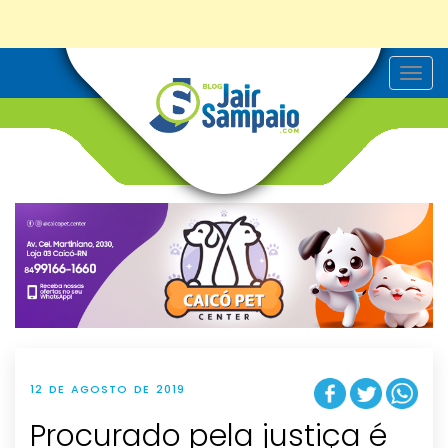
T
o
g
g
l
e
n
a
v
i
g
a
t
i
o
n
12 DE AGOSTO DE 2019
Procurado pela justiça é