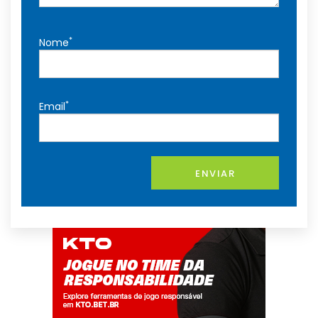
*
Nome
*
Email
ENVIAR