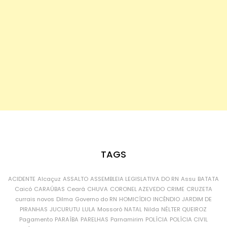
TAGS
ACIDENTE
Alcaçuz
ASSALTO
ASSEMBLEIA LEGISLATIVA DO RN
Assu
BATATA
Caicó
CARAÚBAS
Ceará
CHUVA
CORONEL AZEVEDO
CRIME
CRUZETA
currais novos
Dilma
Governo do RN
HOMICÍDIO
INCÊNDIO
JARDIM DE
PIRANHAS
JUCURUTU
LULA
Mossoró
NATAL
Nilda
NÉLTER QUEIROZ
Pagamento
PARAÍBA
PARELHAS
Parnamirim
POLÍCIA
POLÍCIA CIVIL