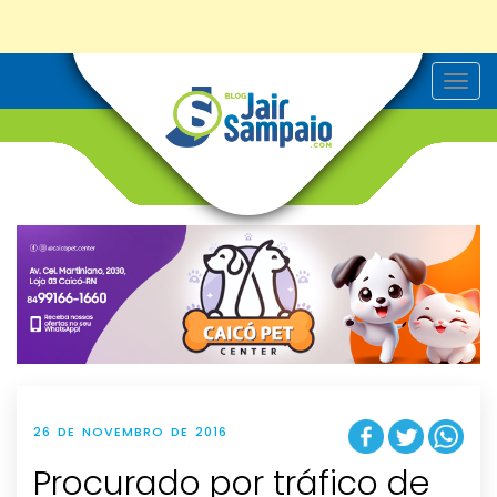
T
o
g
g
l
e
n
a
v
i
g
a
t
i
o
n
26 DE NOVEMBRO DE 2016
Procurado por tráfico de