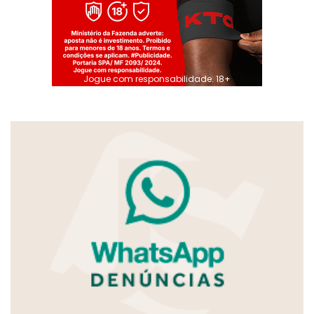
Jogue com responsabilidade. 18+