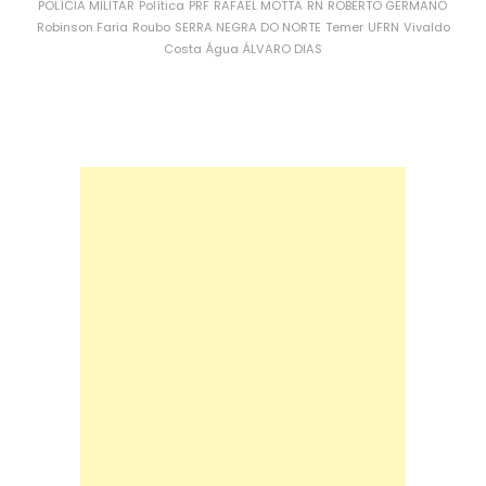
POLÍCIA MILITAR
Política
PRF
RAFAEL MOTTA
RN
ROBERTO GERMANO
Robinson Faria
Roubo
SERRA NEGRA DO NORTE
Temer
UFRN
Vivaldo
Costa
Água
ÁLVARO DIAS