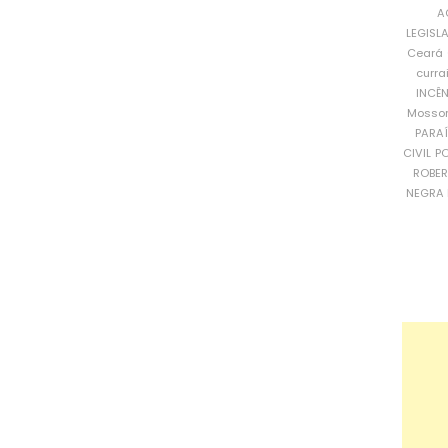
A
LEGISL
Ceará
curra
INCÊ
Mosso
PARA
CIVIL
PO
ROBE
NEGRA 