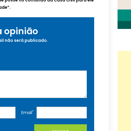
de posse no comando da Casa Civil para ele
ade”.
a opinião
il não será publicado.
*
Email