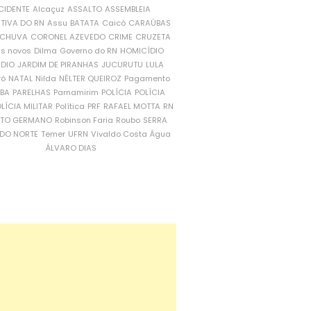
CIDENTE
Alcaçuz
ASSALTO
ASSEMBLEIA
ATIVA DO RN
Assu
BATATA
Caicó
CARAÚBAS
CHUVA
CORONEL AZEVEDO
CRIME
CRUZETA
is novos
Dilma
Governo do RN
HOMICÍDIO
NDIO
JARDIM DE PIRANHAS
JUCURUTU
LULA
ró
NATAL
Nilda
NÉLTER QUEIROZ
Pagamento
ÍBA
PARELHAS
Parnamirim
POLÍCIA
POLÍCIA
LÍCIA MILITAR
Política
PRF
RAFAEL MOTTA
RN
RTO GERMANO
Robinson Faria
Roubo
SERRA
DO NORTE
Temer
UFRN
Vivaldo Costa
Água
ÁLVARO DIAS