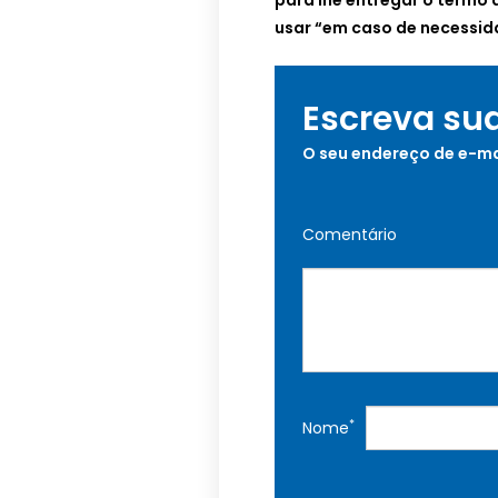
para lhe entregar o termo 
usar “em caso de necessid
Escreva su
O seu endereço de e-ma
Comentário
*
Nome