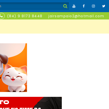
(84) 9 8173 8448
jairsampaio2@hotmail.com