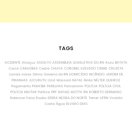
TAGS
ACIDENTE
Alcaçuz
ASSALTO
ASSEMBLEIA LEGISLATIVA DO RN
Assu
BATATA
Caicó
CARAÚBAS
Ceará
CHUVA
CORONEL AZEVEDO
CRIME
CRUZETA
currais novos
Dilma
Governo do RN
HOMICÍDIO
INCÊNDIO
JARDIM DE
PIRANHAS
JUCURUTU
LULA
Mossoró
NATAL
Nilda
NÉLTER QUEIROZ
Pagamento
PARAÍBA
PARELHAS
Parnamirim
POLÍCIA
POLÍCIA CIVIL
POLÍCIA MILITAR
Política
PRF
RAFAEL MOTTA
RN
ROBERTO GERMANO
Robinson Faria
Roubo
SERRA NEGRA DO NORTE
Temer
UFRN
Vivaldo
Costa
Água
ÁLVARO DIAS