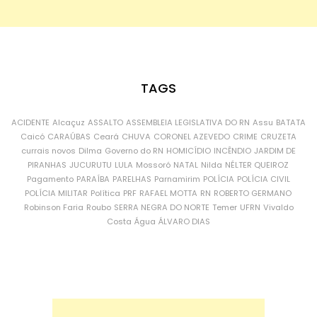
TAGS
ACIDENTE
Alcaçuz
ASSALTO
ASSEMBLEIA LEGISLATIVA DO RN
Assu
BATATA
Caicó
CARAÚBAS
Ceará
CHUVA
CORONEL AZEVEDO
CRIME
CRUZETA
currais novos
Dilma
Governo do RN
HOMICÍDIO
INCÊNDIO
JARDIM DE
PIRANHAS
JUCURUTU
LULA
Mossoró
NATAL
Nilda
NÉLTER QUEIROZ
Pagamento
PARAÍBA
PARELHAS
Parnamirim
POLÍCIA
POLÍCIA CIVIL
POLÍCIA MILITAR
Política
PRF
RAFAEL MOTTA
RN
ROBERTO GERMANO
Robinson Faria
Roubo
SERRA NEGRA DO NORTE
Temer
UFRN
Vivaldo
Costa
Água
ÁLVARO DIAS