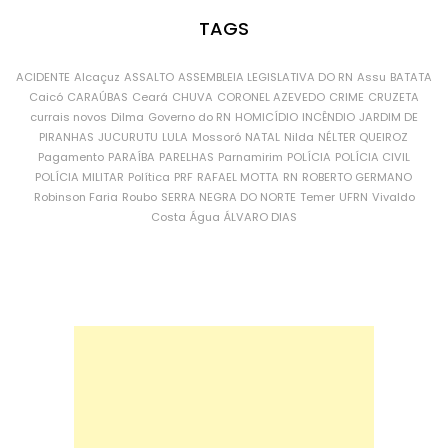
TAGS
ACIDENTE
Alcaçuz
ASSALTO
ASSEMBLEIA LEGISLATIVA DO RN
Assu
BATATA
Caicó
CARAÚBAS
Ceará
CHUVA
CORONEL AZEVEDO
CRIME
CRUZETA
currais novos
Dilma
Governo do RN
HOMICÍDIO
INCÊNDIO
JARDIM DE
PIRANHAS
JUCURUTU
LULA
Mossoró
NATAL
Nilda
NÉLTER QUEIROZ
Pagamento
PARAÍBA
PARELHAS
Parnamirim
POLÍCIA
POLÍCIA CIVIL
POLÍCIA MILITAR
Política
PRF
RAFAEL MOTTA
RN
ROBERTO GERMANO
Robinson Faria
Roubo
SERRA NEGRA DO NORTE
Temer
UFRN
Vivaldo
Costa
Água
ÁLVARO DIAS