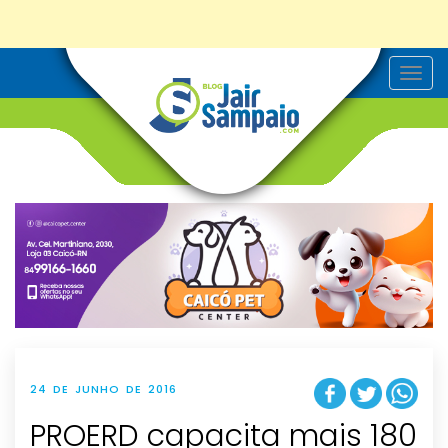
T
o
g
g
l
e
n
a
v
i
g
a
t
i
o
n
24 DE JUNHO DE 2016
PROERD capacita mais 180