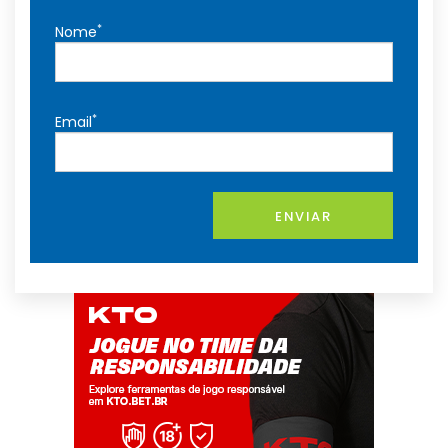
*
Nome
*
Email
ENVIAR