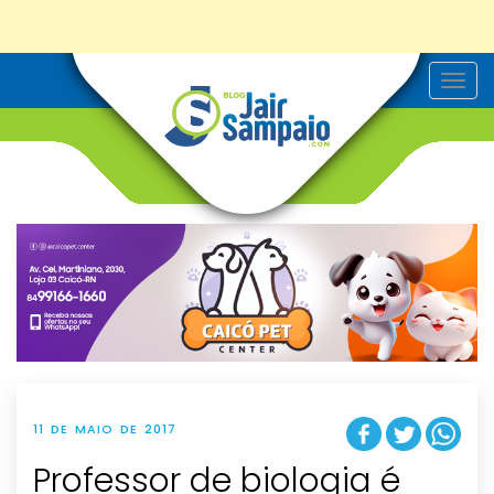
T
o
g
g
l
e
n
a
v
i
g
a
t
i
o
n
11 DE MAIO DE 2017
Professor de biologia é