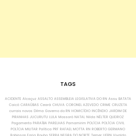
TAGS
ACIDENTE
Alcaçuz
ASSALTO
ASSEMBLEIA LEGISLATIVA DO RN
Assu
BATATA
Caicó
CARAÚBAS
Ceará
CHUVA
CORONEL AZEVEDO
CRIME
CRUZETA
currais novos
Dilma
Governo do RN
HOMICÍDIO
INCÊNDIO
JARDIM DE
PIRANHAS
JUCURUTU
LULA
Mossoró
NATAL
Nilda
NÉLTER QUEIROZ
Pagamento
PARAÍBA
PARELHAS
Parnamirim
POLÍCIA
POLÍCIA CIVIL
POLÍCIA MILITAR
Política
PRF
RAFAEL MOTTA
RN
ROBERTO GERMANO
Robinson Faria
Roubo
SERRA NEGRA DO NORTE
Temer
UFRN
Vivaldo