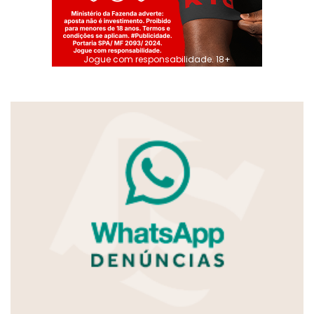
Jogue com responsabilidade. 18+