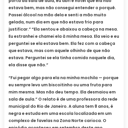
porta da sala de aula, eu abri e notei que ela não
estava bem, mas não consegui entender o porquê.
Passei álcool na mão dela e senti a mão muito
gelada, num dia em que não estava frio para
justificar.” “Ela sentou e abaixou a cabeça na mesa.
Eu estranhei e chamei ela à minha mesa. Ela veio e eu
perguntei se ela estava bem. Ela fez com a cabeça
que estava, mas com aquele olhinho de que não
estava. Perguntei se ela tinha comido naquele dia,
ela disse que não.”
“Fui pegar algo para ela na minha mochila — porque
eu sempre levo um biscoitinho ou uma fruta para
mim mesma. Mas não deu tempo. Ela desmaiou em
sala de aula.” O relato é de uma professora da rede
municipal do Rio de Janeiro. A aluna tem 8 anos, é
negra e estuda em uma escola localizada em um
complexo de favelas na Zona Norte carioca. O
episódio aconteceu em setembro deste ano.