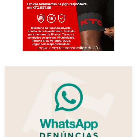
Jogue com responsabilidade. 18+