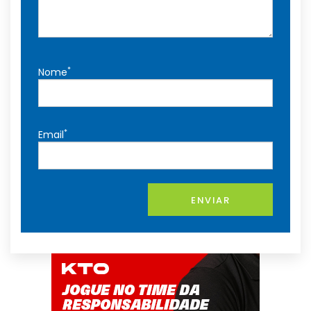
*
Nome
*
Email
ENVIAR