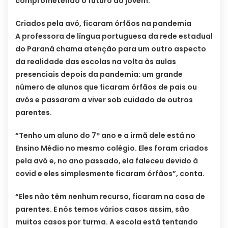
comprometendo o futuro do jovem.
Criados pela avó, ficaram órfãos na pandemia
A professora de língua portuguesa da rede estadual
do Paraná chama atenção para um outro aspecto
da realidade das escolas na volta às aulas
presenciais depois da pandemia: um grande
número de alunos que ficaram órfãos de pais ou
avós e passaram a viver sob cuidado de outros
parentes.
“Tenho um aluno do 7º ano e a irmã dele está no
Ensino Médio no mesmo colégio. Eles foram criados
pela avó e, no ano passado, ela faleceu devido à
covid e eles simplesmente ficaram órfãos”, conta.
“Eles não têm nenhum recurso, ficaram na casa de
parentes. E nós temos vários casos assim, são
muitos casos por turma. A escola está tentando