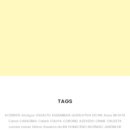
TAGS
ACIDENTE
Alcaçuz
ASSALTO
ASSEMBLEIA LEGISLATIVA DO RN
Assu
BATATA
Caicó
CARAÚBAS
Ceará
CHUVA
CORONEL AZEVEDO
CRIME
CRUZETA
currais novos
Dilma
Governo do RN
HOMICÍDIO
INCÊNDIO
JARDIM DE