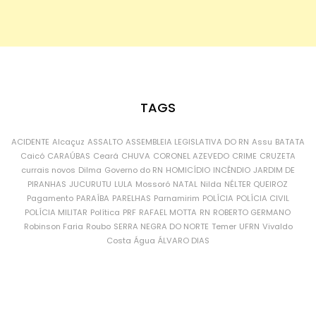
TAGS
ACIDENTE
Alcaçuz
ASSALTO
ASSEMBLEIA LEGISLATIVA DO RN
Assu
BATATA
Caicó
CARAÚBAS
Ceará
CHUVA
CORONEL AZEVEDO
CRIME
CRUZETA
currais novos
Dilma
Governo do RN
HOMICÍDIO
INCÊNDIO
JARDIM DE
PIRANHAS
JUCURUTU
LULA
Mossoró
NATAL
Nilda
NÉLTER QUEIROZ
Pagamento
PARAÍBA
PARELHAS
Parnamirim
POLÍCIA
POLÍCIA CIVIL
POLÍCIA MILITAR
Política
PRF
RAFAEL MOTTA
RN
ROBERTO GERMANO
Robinson Faria
Roubo
SERRA NEGRA DO NORTE
Temer
UFRN
Vivaldo
Costa
Água
ÁLVARO DIAS