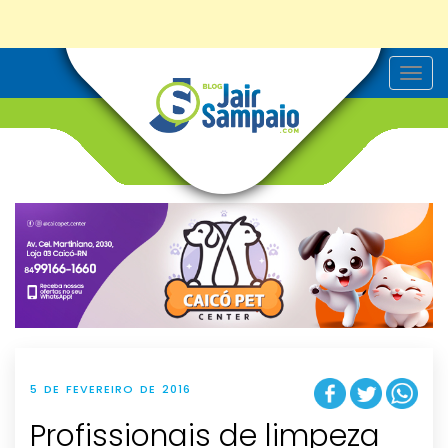
T
o
g
g
l
e
n
a
v
i
g
a
t
i
o
n
5 DE FEVEREIRO DE 2016
Profissionais de limpeza