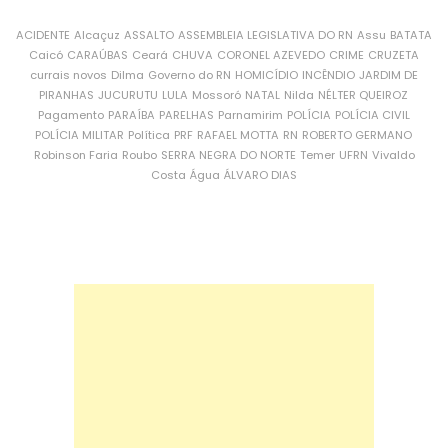
ACIDENTE
Alcaçuz
ASSALTO
ASSEMBLEIA LEGISLATIVA DO RN
Assu
BATATA
Caicó
CARAÚBAS
Ceará
CHUVA
CORONEL AZEVEDO
CRIME
CRUZETA
currais novos
Dilma
Governo do RN
HOMICÍDIO
INCÊNDIO
JARDIM DE
PIRANHAS
JUCURUTU
LULA
Mossoró
NATAL
Nilda
NÉLTER QUEIROZ
Pagamento
PARAÍBA
PARELHAS
Parnamirim
POLÍCIA
POLÍCIA CIVIL
POLÍCIA MILITAR
Política
PRF
RAFAEL MOTTA
RN
ROBERTO GERMANO
Robinson Faria
Roubo
SERRA NEGRA DO NORTE
Temer
UFRN
Vivaldo
Costa
Água
ÁLVARO DIAS