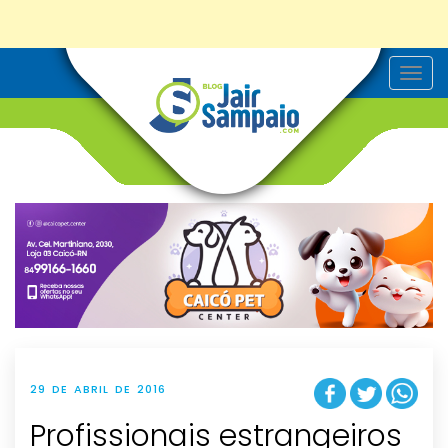
T
o
g
g
l
e
n
a
v
i
g
a
t
i
o
n
29 DE ABRIL DE 2016
Profissionais estrangeiros