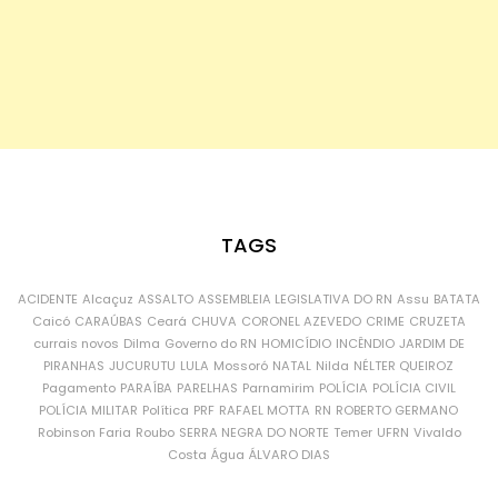
TAGS
ACIDENTE
Alcaçuz
ASSALTO
ASSEMBLEIA LEGISLATIVA DO RN
Assu
BATATA
Caicó
CARAÚBAS
Ceará
CHUVA
CORONEL AZEVEDO
CRIME
CRUZETA
currais novos
Dilma
Governo do RN
HOMICÍDIO
INCÊNDIO
JARDIM DE
PIRANHAS
JUCURUTU
LULA
Mossoró
NATAL
Nilda
NÉLTER QUEIROZ
Pagamento
PARAÍBA
PARELHAS
Parnamirim
POLÍCIA
POLÍCIA CIVIL
POLÍCIA MILITAR
Política
PRF
RAFAEL MOTTA
RN
ROBERTO GERMANO
Robinson Faria
Roubo
SERRA NEGRA DO NORTE
Temer
UFRN
Vivaldo
Costa
Água
ÁLVARO DIAS