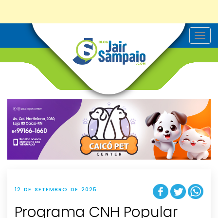
T
o
g
g
l
e
n
a
v
i
g
a
t
i
o
n
12 DE SETEMBRO DE 2025
Programa CNH Popular