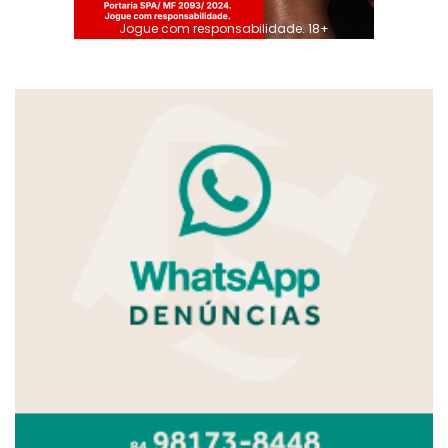
Jogue com responsabilidade. 18+