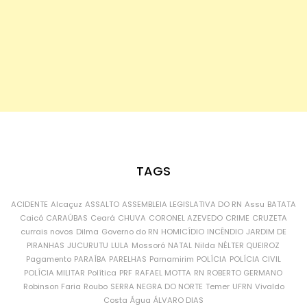
TAGS
ACIDENTE
Alcaçuz
ASSALTO
ASSEMBLEIA LEGISLATIVA DO RN
Assu
BATATA
Caicó
CARAÚBAS
Ceará
CHUVA
CORONEL AZEVEDO
CRIME
CRUZETA
currais novos
Dilma
Governo do RN
HOMICÍDIO
INCÊNDIO
JARDIM DE
PIRANHAS
JUCURUTU
LULA
Mossoró
NATAL
Nilda
NÉLTER QUEIROZ
Pagamento
PARAÍBA
PARELHAS
Parnamirim
POLÍCIA
POLÍCIA CIVIL
POLÍCIA MILITAR
Política
PRF
RAFAEL MOTTA
RN
ROBERTO GERMANO
Robinson Faria
Roubo
SERRA NEGRA DO NORTE
Temer
UFRN
Vivaldo
Costa
Água
ÁLVARO DIAS