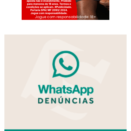
Jogue com responsabilidade. 18+