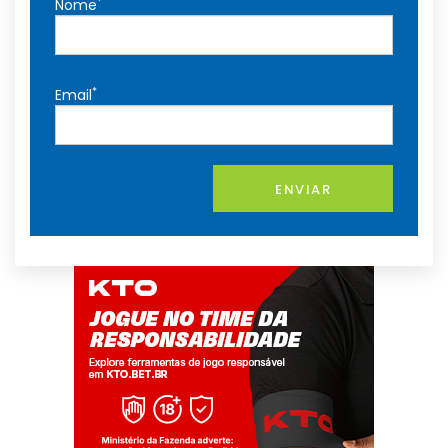
*
Nome
*
Email
ENVIAR