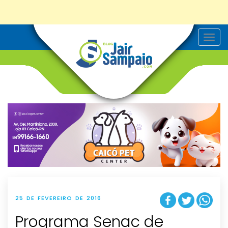
T
o
g
g
l
e
n
a
v
i
g
a
t
i
o
n
25 DE FEVEREIRO DE 2016
Programa Senac de