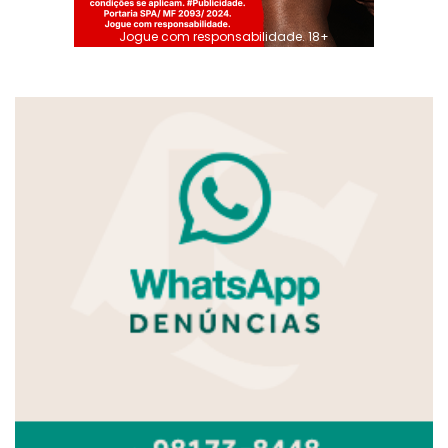
Jogue com responsabilidade. 18+