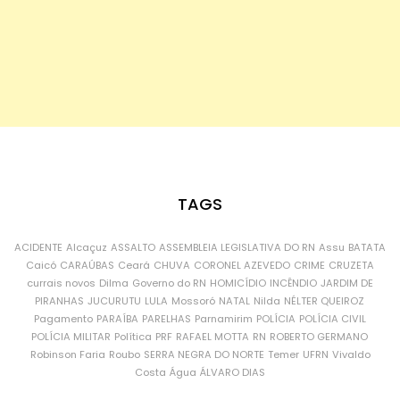
TAGS
ACIDENTE
Alcaçuz
ASSALTO
ASSEMBLEIA LEGISLATIVA DO RN
Assu
BATATA
Caicó
CARAÚBAS
Ceará
CHUVA
CORONEL AZEVEDO
CRIME
CRUZETA
currais novos
Dilma
Governo do RN
HOMICÍDIO
INCÊNDIO
JARDIM DE
PIRANHAS
JUCURUTU
LULA
Mossoró
NATAL
Nilda
NÉLTER QUEIROZ
Pagamento
PARAÍBA
PARELHAS
Parnamirim
POLÍCIA
POLÍCIA CIVIL
POLÍCIA MILITAR
Política
PRF
RAFAEL MOTTA
RN
ROBERTO GERMANO
Robinson Faria
Roubo
SERRA NEGRA DO NORTE
Temer
UFRN
Vivaldo
Costa
Água
ÁLVARO DIAS