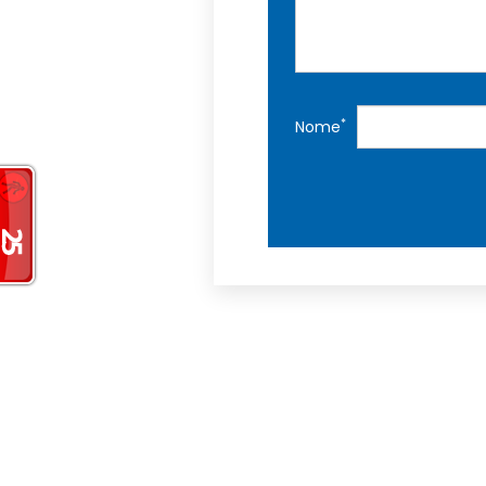
*
Nome