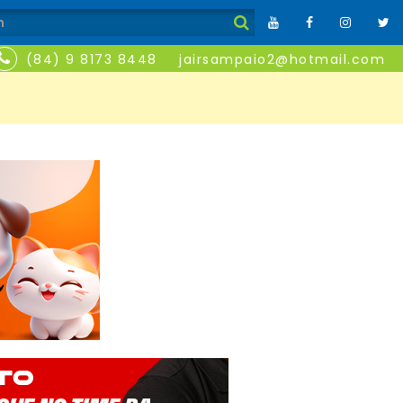
(84) 9 8173 8448
jairsampaio2@hotmail.com