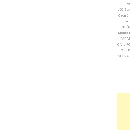
A
LEGISL
Ceará
curra
INCÊ
Mosso
PARA
CIVIL
PO
ROBE
NEGRA 