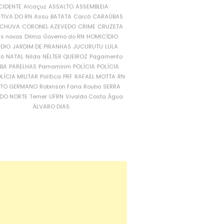
CIDENTE
Alcaçuz
ASSALTO
ASSEMBLEIA
ATIVA DO RN
Assu
BATATA
Caicó
CARAÚBAS
CHUVA
CORONEL AZEVEDO
CRIME
CRUZETA
is novos
Dilma
Governo do RN
HOMICÍDIO
NDIO
JARDIM DE PIRANHAS
JUCURUTU
LULA
ró
NATAL
Nilda
NÉLTER QUEIROZ
Pagamento
ÍBA
PARELHAS
Parnamirim
POLÍCIA
POLÍCIA
LÍCIA MILITAR
Política
PRF
RAFAEL MOTTA
RN
RTO GERMANO
Robinson Faria
Roubo
SERRA
DO NORTE
Temer
UFRN
Vivaldo Costa
Água
ÁLVARO DIAS